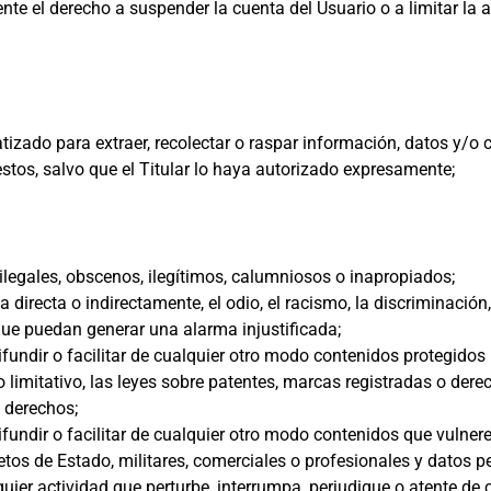
ente el derecho a suspender la cuenta del Usuario o a limitar la
izado para extraer, recolectar o raspar información, datos y/o
stos, salvo que el Titular lo haya autorizado expresamente;
ilegales, obscenos, ilegítimos, calumniosos o inapropiados;
directa o indirectamente, el odio, el racismo, la discriminación, 
que puedan generar una alarma injustificada;
ifundir o facilitar de cualquier otro modo contenidos protegidos 
 limitativo, las leyes sobre patentes, marcas registradas o derech
s derechos;
ifundir o facilitar de cualquier otro modo contenidos que vulner
retos de Estado, militares, comerciales o profesionales y datos p
uier actividad que perturbe, interrumpa, perjudique o atente de 