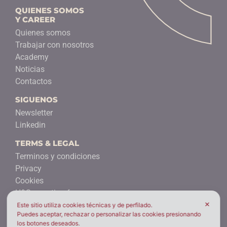
QUIENES SOMOS
Y CAREER
Quienes somos
Trabajar con nosotros
Academy
Noticias
Contactos
SIGUENOS
Newsletter
Linkedin
TERMS & LEGAL
Terminos y condiciones
Privacy
Cookies
H&S reporting form
✕
Health safety policy
Este sitio utiliza cookies técnicas y de perfilado.
Puedes aceptar, rechazar o personalizar las cookies presionando
Report management
los botones deseados.