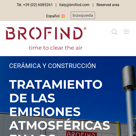
Skip
Tel. +39 (02) 6085261 |
italy@brofind.com
|
Reserved area
to
búsqueda
Español
content
CERÁMICA Y CONSTRUCCIÓN
TRATAMIENTO
DE LAS
EMISIONES
ATMOSFÉRICAS