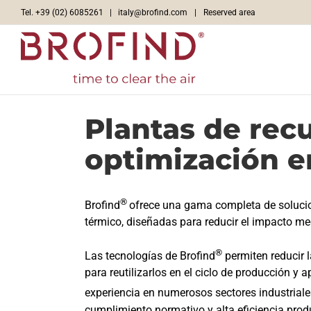
Skip
Tel. +39 (02) 6085261 |
italy@brofind.com
|
Reserved area
to
content
Plantas de rec
optimización e
®
Brofind
ofrece una gama completa de solucio
térmico, diseñadas para reducir el impacto me
®
Las tecnologías de Brofind
permiten reducir 
para reutilizarlos en el ciclo de producción y 
experiencia en numerosos sectores industriale
cumplimiento normativo y alta eficiencia prod