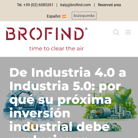
Skip
Tel. +39 (02) 6085261 |
italy@brofind.com
|
Reserved area
to
búsqueda
Español
content
De Industria 4.0 a
Industria 5.0: por
qué su próxima
inversión
industrial debe